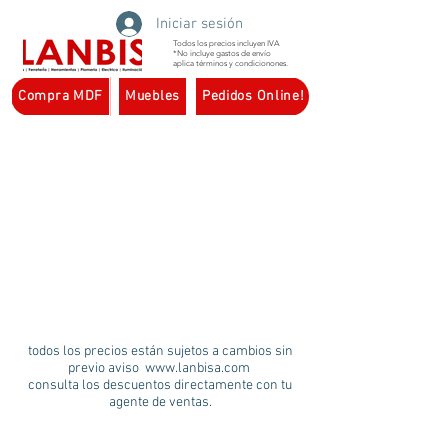
Iniciar sesión
Todos los precios incluyen IVA
*No incluye gastos de envío
aplica términos y condicionones.
Compra MDF
Muebles
Pedidos Online!
todos los precios están sujetos a cambios sin
previo aviso
www.lanbisa.com
consulta los descuentos directamente con tu
agente de ventas.